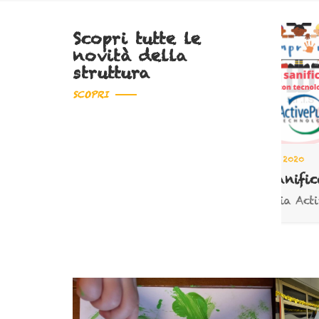
Scopri tutte le
13
A
novità della
o
Is
struttura
3/2024
SCOPRI
22
AGOSTO 2020
Locali Sanificati H/24
Tecnologia ActivePure